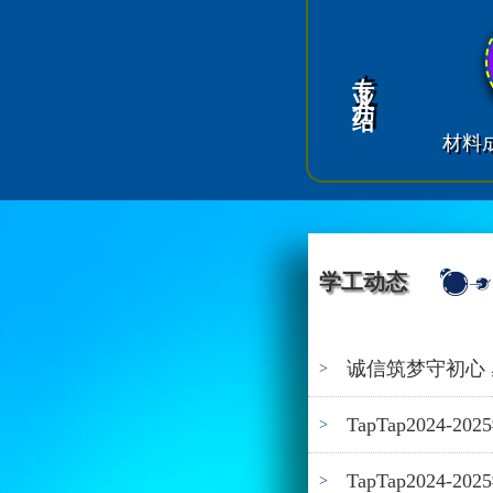
专业介绍
材料
学工动态
诚信筑梦守初心 
>
TapTap202
>
TapTap2024
>