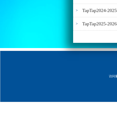
TapTap2024
>
TapTap2025
>
访问