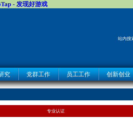
pTap - 发现好游戏
站内搜
研究
党群工作
员工工作
创新创业
专业认证