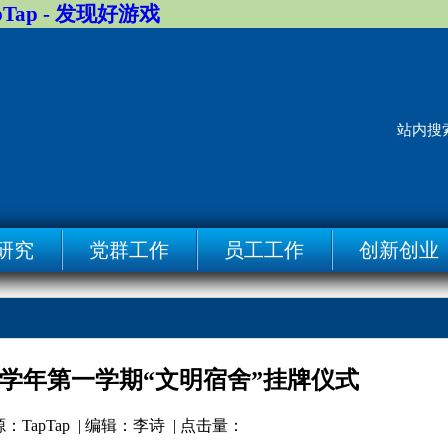
pTap - 发现好游戏
站内搜
研究
党群工作
员工工作
创新创业
-2026学年第一学期“文明宿舍”挂牌仪式
| 来源：TapTap | 编辑：李诗 | 点击量：