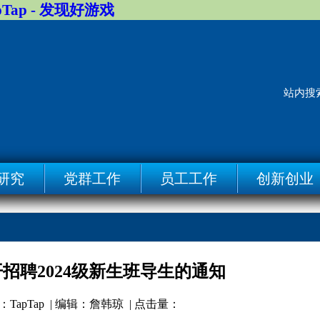
pTap - 发现好游戏
站内搜
研究
党群工作
员工工作
创新创业
招聘2024级新生班导生的通知
 来源：TapTap | 编辑：詹韩琼 | 点击量：