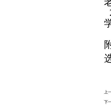
选
上
下