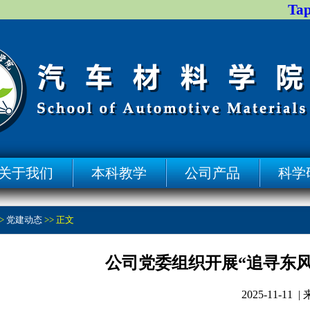
Ta
关于我们
本科教学
公司产品
科学
>
党建动态
>> 正文
公司党委组织开展“追寻东
2025-11-11