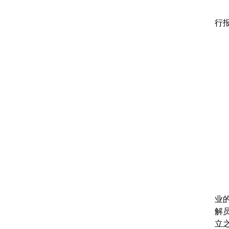
行
业
解
立